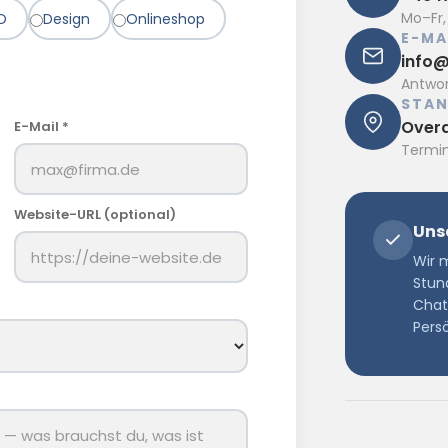
Mo–Fr,
O
Design
Onlineshop
E-MA
info@
Antwor
STA
Overa
E-Mail *
Termin
Website-URL (optional)
Uns
Wir 
Stund
Chat
Persö