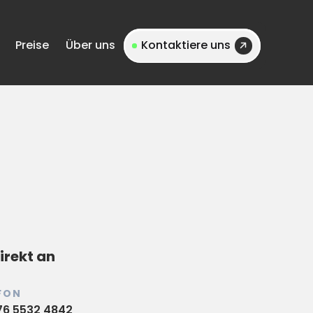
Preise
Über uns
Kontaktiere uns
irekt an
FON
76 5532 4842