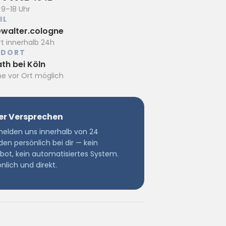
 9–18 Uhr
IL
walter.cologne
t innerhalb 24h
NDORT
th bei Köln
e vor Ort möglich
er Versprechen
melden uns innerhalb von 24
en persönlich bei dir — kein
bot, kein automatisiertes System.
nlich und direkt.