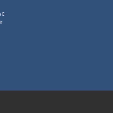
n E-
r.